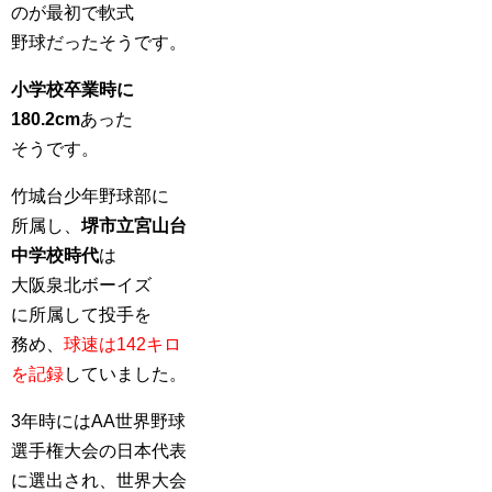
のが最初で軟式
野球だったそうです。
小学校卒業時に
180.2cm
あった
そうです。
竹城台少年野球部に
所属し、
堺市立宮山台
中学校時代
は
大阪泉北ボーイズ
に所属して投手を
務め、
球速は142キロ
を記録
していました。
3年時にはAA世界野球
選手権大会の日本代表
に選出され、世界大会