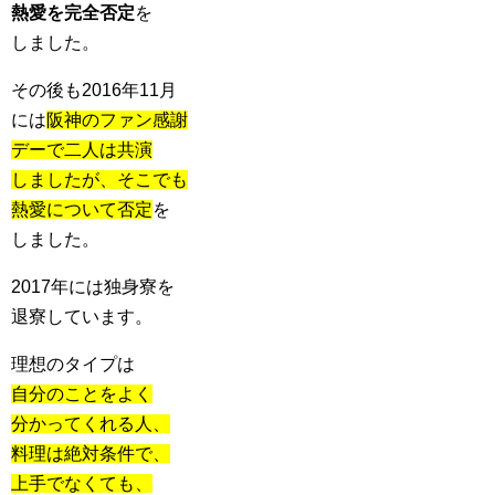
熱愛を完全否定
を
しました。
その後も2016年11月
には
阪神のファン感謝
デーで二人は共演
しましたが、そこでも
熱愛について否定
を
しました。
2017年には独身寮を
退寮しています。
理想のタイプは
自分のことをよく
分かってくれる人、
料理は絶対条件で、
上手でなくても、