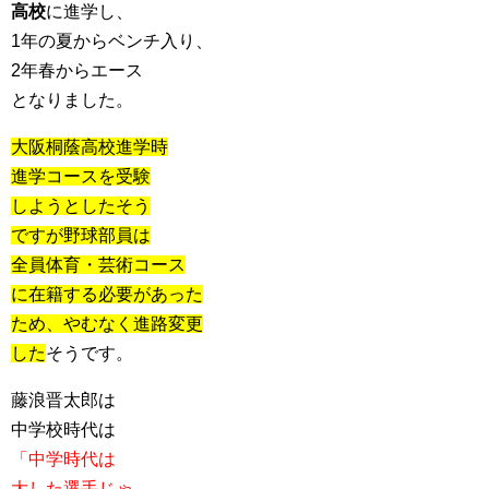
高校
に進学し、
1年の夏からベンチ入り、
2年春からエース
となりました。
大阪桐蔭高校進学時
進学コースを受験
しようとしたそう
ですが野球部員は
全員体育・芸術コース
に在籍する必要があった
ため、やむなく進路変更
した
そうです。
藤浪晋太郎は
中学校時代は
「中学時代は
大した選手じゃ