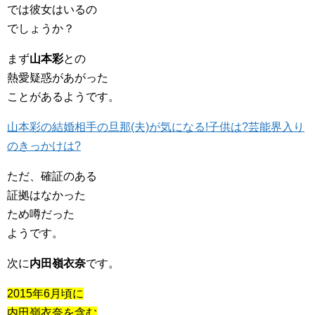
では彼女はいるの
でしょうか？
まず
山本彩
との
熱愛疑惑があがった
ことがあるようです。
山本彩の結婚相手の旦那(夫)が気になる!子供は?芸能界入り
のきっかけは?
ただ、確証のある
証拠はなかった
ため噂だった
ようです。
次に
内田嶺衣奈
です。
2015年6月頃に
内田嶺衣奈を含む