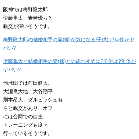
阪神では梅野隆太郎、
伊藤隼太、岩崎優らと
親交が深いそうです。
梅野隆太郎の結婚相手の妻(嫁)が気になる!子供は?年俸がヤ
バい?
伊藤隼太と結婚相手の妻(嫁)との馴れ初めは?子供は?年俸が
ヤバい?
他球団では前田健太、
大瀬良大地、大谷翔平、
則本昂大、ダルビッシュ有
らと親交があり、オフ
には合同での自主
トレーニングも度々
行っているそうです。