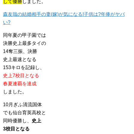
して優勝
しました。
森友哉の結婚相手の妻(嫁)が気になる!子供は?年俸がヤバ
い?
同年夏の甲子園では
決勝史上最多タイの
14奪三振、決勝
史上最速となる
153キロを記録し、
史上7校目となる
春夏連覇を達成
しました。
10月ぎふ清流国体
でも仙台育英高校と
同時優勝し、
史上
3校目となる