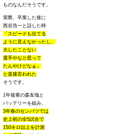
ものなんだそうです。
実際、卒業した後に
西谷浩一と話した時
「スピードも出てる
ように見えなかったし、
大したことない
選手やなと思って
たんやけどなぁ」
と直接言われた
そうです。
1年後輩の森友哉と
バッテリーを組み、
3年春のセンバツでは
史上初の全5試合で
150キロ以上を計測