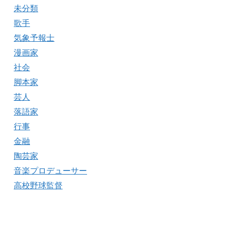
未分類
歌手
気象予報士
漫画家
社会
脚本家
芸人
落語家
行事
金融
陶芸家
音楽プロデューサー
高校野球監督