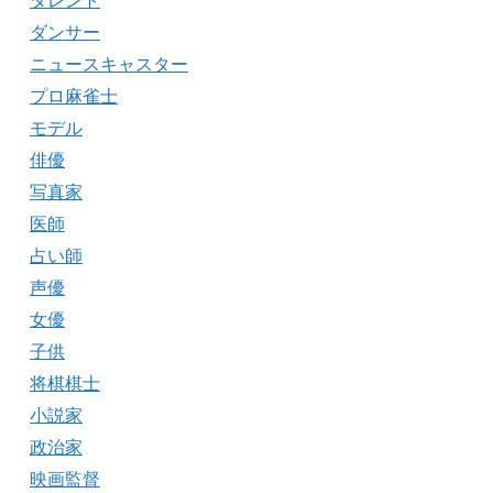
タレント
ダンサー
ニュースキャスター
プロ麻雀士
モデル
俳優
写真家
医師
占い師
声優
女優
子供
将棋棋士
小説家
政治家
映画監督