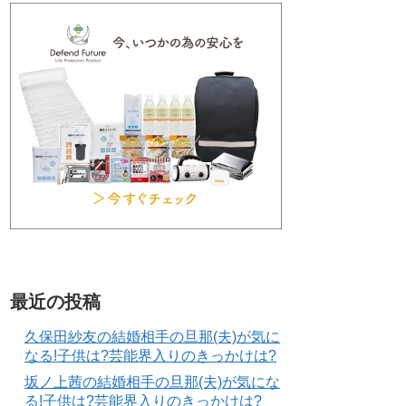
最近の投稿
久保田紗友の結婚相手の旦那(夫)が気に
なる!子供は?芸能界入りのきっかけは?
坂ノ上茜の結婚相手の旦那(夫)が気にな
る!子供は?芸能界入りのきっかけは?