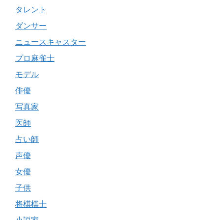
タレント
ダンサー
ニュースキャスター
プロ麻雀士
モデル
俳優
写真家
医師
占い師
声優
女優
子供
将棋棋士