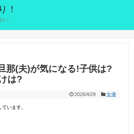
り！
届け！
那(夫)が気になる!子供は?
けは?
2026/4/29
女優
しています。