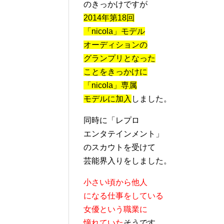
のきっかけですが
2014年第18回
「nicola」モデル
オーディションの
グランプリとなった
ことをきっかけに
「nicola」専属
モデルに加入
しました。
同時に「レプロ
エンタテインメント」
のスカウトを受けて
芸能界入りをしました。
小さい頃から他人
になる仕事をしている
女優という職業に
憧れていた
そうです。