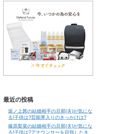
最近の投稿
坂ノ上茜の結婚相手の旦那(夫)が気にな
る!子供は?芸能界入りのきっかけは?
篠原梨菜の結婚相手の旦那(夫)が気にな
る!子供は?アナウンサーを目指したき