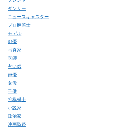
タレント
ダンサー
ニュースキャスター
プロ麻雀士
モデル
俳優
写真家
医師
占い師
声優
女優
子供
将棋棋士
小説家
政治家
映画監督