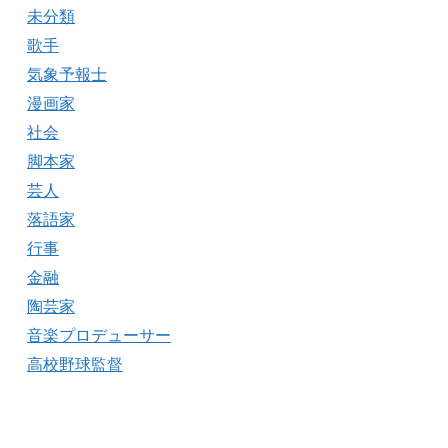
未分類
歌手
気象予報士
漫画家
社会
脚本家
芸人
落語家
行事
金融
陶芸家
音楽プロデューサー
高校野球監督