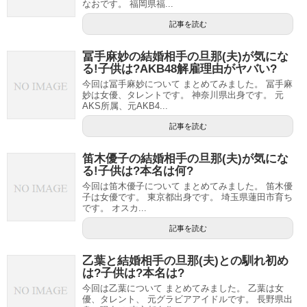
なおです。 福岡県福...
記事を読む
冨手麻妙の結婚相手の旦那(夫)が気にな
る!子供は?AKB48解雇理由がヤバい?
今回は冨手麻妙について まとめてみました。 冨手麻
妙は女優、タレントです。 神奈川県出身です。 元
AKS所属、元AKB4...
記事を読む
笛木優子の結婚相手の旦那(夫)が気にな
る!子供は?本名は何?
今回は笛木優子について まとめてみました。 笛木優
子は女優です。 東京都出身です。 埼玉県蓮田市育ち
です。 オスカ...
記事を読む
乙葉と結婚相手の旦那(夫)との馴れ初め
は?子供は?本名は?
今回は乙葉について まとめてみました。 乙葉は女
優、タレント、 元グラビアアイドルです。 長野県出