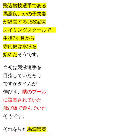
飛込競技選手である
馬淵良、かの子夫妻
が経営するJSS宝塚
スイミングスクールで、
生後7ヶ月から
寺内健は水泳を
始めた
そうです。
当初は競泳選手を
目指していたそう
ですがタイムが
伸びず、
隣のプール
に設置されていた
飛び板で遊んでいた
そうです。
それを見た
馬淵崇英