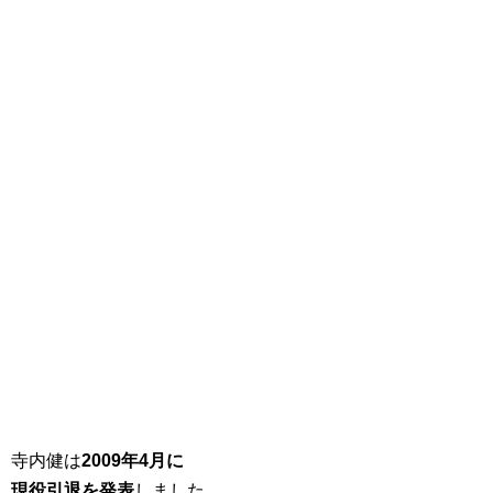
寺内健は
2009年4月に
現役引退を発表
しました。