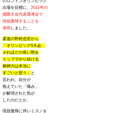
のロンドンオリンピック
出場を目標に、
2011年の
国際大会代表選考会で
現役復帰することを
表明
しました。
柔道の野村忠宏から
「オリンピック5大会、
それほどの長い間を
トップでやり続ける
精神力は本当に
すごいと思う」
と
言われ、自分が
抱えていた「痛み」
が解消された気が
したのだとか。
現役復帰に伴いミズノを