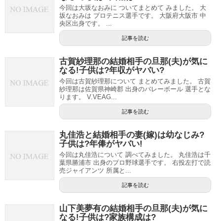
今回は大坂なおみに ついてまとめて みました。 大
坂なおみは プロテニス選手です。 大阪府大阪市 中
央区出身です。 ...
記事を読む
古賀紗理那の結婚相手の旦那(夫)が気に
なる!子供は?年収がヤバい?
今回は古賀紗理那について まとめてみました。 古賀
紗理那は佐賀県神崎郡 出身のバレーボール 選手とな
ります。 V.VEAG...
記事を読む
丸佳浩と結婚相手の妻(嫁)は幼なじみ?
子供は?年俸がヤバい!
今回は丸佳浩について 調べてみました。 丸佳浩は千
葉県勝浦市 出身のプロ野球選手です。 右投左打で読
売ジャイアンツ 所属と...
記事を読む
山下美夢有の結婚相手の旦那(夫)が気に
なる!子供は?家族構成は?