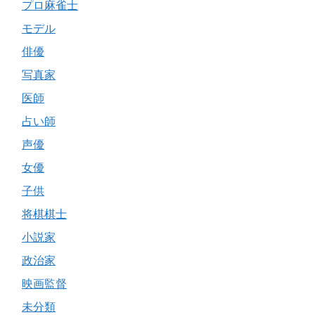
プロ麻雀士
モデル
俳優
写真家
医師
占い師
声優
女優
子供
将棋棋士
小説家
政治家
映画監督
未分類