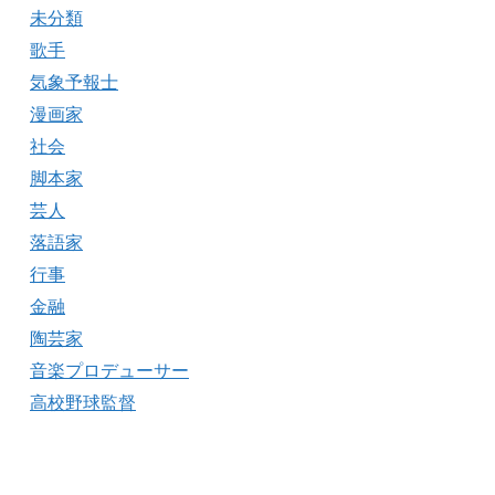
未分類
歌手
気象予報士
漫画家
社会
脚本家
芸人
落語家
行事
金融
陶芸家
音楽プロデューサー
高校野球監督