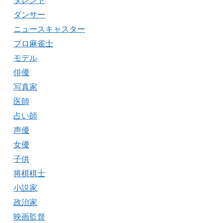
タレント
ダンサー
ニュースキャスター
プロ麻雀士
モデル
俳優
写真家
医師
占い師
声優
女優
子供
将棋棋士
小説家
政治家
映画監督