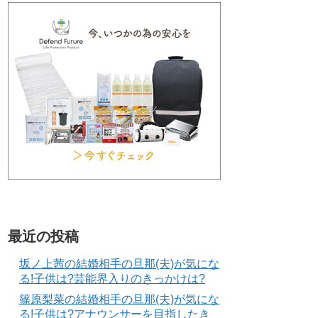
最近の投稿
坂ノ上茜の結婚相手の旦那(夫)が気にな
る!子供は?芸能界入りのきっかけは?
篠原梨菜の結婚相手の旦那(夫)が気にな
る!子供は?アナウンサーを目指したき