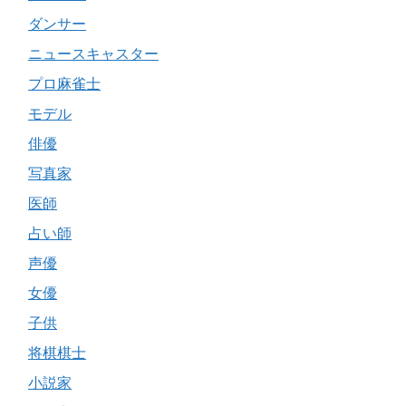
ダンサー
ニュースキャスター
プロ麻雀士
モデル
俳優
写真家
医師
占い師
声優
女優
子供
将棋棋士
小説家