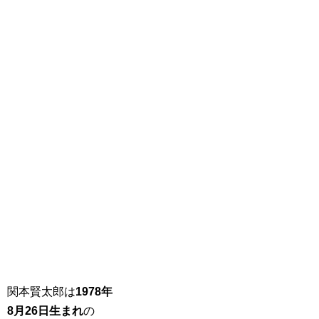
関本賢太郎は
1978年
8月26日生まれ
の