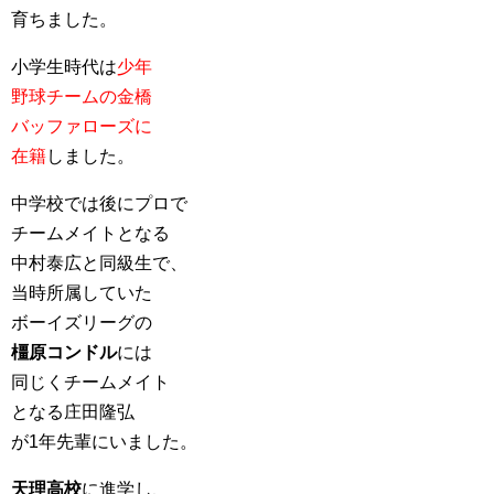
育ちました。
小学生時代は
少年
野球チームの金橋
バッファローズに
在籍
しました。
中学校では後にプロで
チームメイトとなる
中村泰広と同級生で、
当時所属していた
ボーイズリーグの
橿原コンドル
には
同じくチームメイト
となる庄田隆弘
が1年先輩にいました。
天理高校
に進学し、