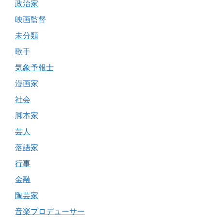
政治家
映画監督
未分類
歌手
気象予報士
漫画家
社会
脚本家
芸人
落語家
行事
金融
陶芸家
音楽プロデューサー