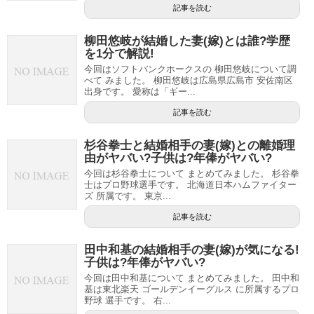
記事を読む
柳田悠岐が結婚した妻(嫁)とは誰?学歴
を1分で解説!
今回はソフトバンクホークスの 柳田悠岐について調
べて みました。 柳田悠岐は広島県広島市 安佐南区
出身です。 愛称は「ギー...
記事を読む
杉谷拳士と結婚相手の妻(嫁)との離婚理
由がヤバい?子供は?年俸がヤバい?
今回は杉谷拳士について まとめてみました。 杉谷拳
士はプロ野球選手です。 北海道日本ハムファイター
ズ 所属です。 東京...
記事を読む
田中和基の結婚相手の妻(嫁)が気になる!
子供は?年俸がヤバい?
今回は田中和基について まとめてみました。 田中和
基は東北楽天 ゴールデンイーグルス に所属するプロ
野球 選手です。 右...