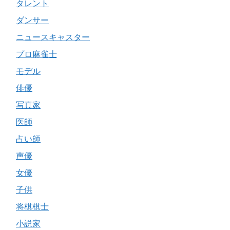
タレント
ダンサー
ニュースキャスター
プロ麻雀士
モデル
俳優
写真家
医師
占い師
声優
女優
子供
将棋棋士
小説家