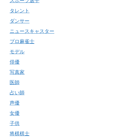
スポーツ選手
タレント
ダンサー
ニュースキャスター
プロ麻雀士
モデル
俳優
写真家
医師
占い師
声優
女優
子供
将棋棋士