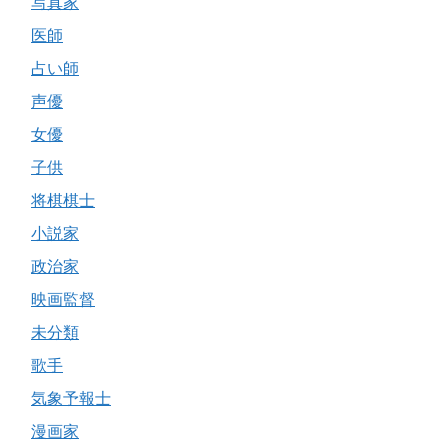
写真家
医師
占い師
声優
女優
子供
将棋棋士
小説家
政治家
映画監督
未分類
歌手
気象予報士
漫画家