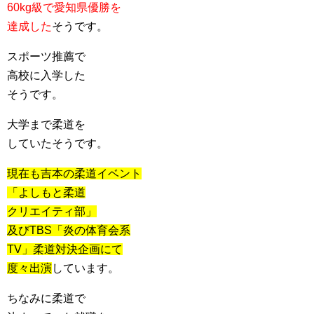
60kg級で愛知県優勝を
達成した
そうです。
スポーツ推薦で
高校に入学した
そうです。
大学まで柔道を
していたそうです。
現在も吉本の柔道イベント
「よしもと柔道
クリエイティ部」
及びTBS「炎の体育会系
TV」柔道対決企画にて
度々出演
しています。
ちなみに柔道で