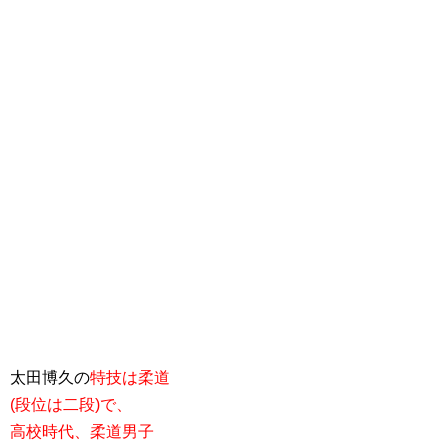
太田博久の
特技は柔道
(段位は二段)で、
高校時代、柔道男子