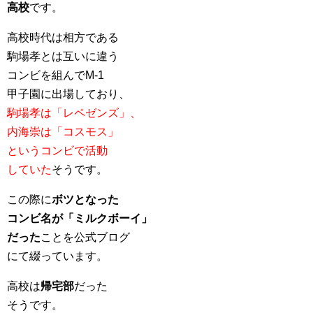
高校
です。
高校時代は相方である
駒場孝とは互いに違う
コンビを組んでM-1
甲子園に出場しており、
駒場孝は「レペゼンズ」、
内海崇は「コスモス」
というコンビで活動
していた
そうです。
この際に
ボツとなった
コンビ名が「ミルクボーイ」
だった
ことを公式ブログ
にて綴っています。
高校は
帰宅部
だった
そうです。