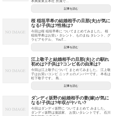
本興業東京本社 所属で...
記事を読む
桜 稲垣早希の結婚相手の旦那(夫)が気に
なる!子供は?性格は?
今回は桜 稲垣早希に ついてまとめてみました。 桜
稲垣早希はお笑い タレント、ものまね タレント、グ
ラビアモデル、 YouT...
記事を読む
江上敬子と結婚相手の旦那(夫)との馴れ
初めは?子供は?コンビ名の由来は?
今回は江上敬子について まとめてみました。 江上敬
子はお笑いコンビ ニッチェのメンバーです。 本名は
松下敬子です。 島...
記事を読む
ダンディ坂野の結婚相手の妻(嫁)が気に
なる!子供は?年収がヤバい?
今回はダンディ坂野に ついてまとめて みました。
ダンディ坂野は漫談家、 お笑いタレントです。 石川