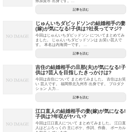
県加賀市 出身です。...
記事を読む
じゅんいちダビッドソンの結婚相手の妻
(嫁)が気になる!子供は?社長ってマジ?
今回はじゅんいちダビッドソン についてまとめてみ
ました。 じゅんいちダビッドソンは お笑い芸人で
す。 本名は内海潤一です。 ...
記事を読む
吉住の結婚相手の旦那(夫)が気になる!子
供は?芸人を目指したきっかけは?
今回は吉住について まとめてみました。 吉住はお笑
い 芸人です。 福岡県北九州市 出身です。 プロダク
ション 人力...
記事を読む
江口直人の結婚相手の妻(嫁)が気になる!
子供は?年収がヤバい?
今回は江口直人について まとめてみました。 江口直
人はどぶろっくの 主にボケ、作詞、作曲、 ボーカル