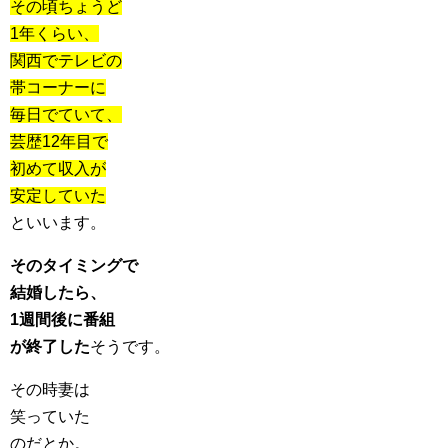
その頃ちょうど
1年くらい、
関西でテレビの
帯コーナーに
毎日でていて、
芸歴12年目で
初めて収入が
安定していた
といいます。
そのタイミングで
結婚したら、
1週間後に番組
が終了した
そうです。
その時妻は
笑っていた
のだとか。