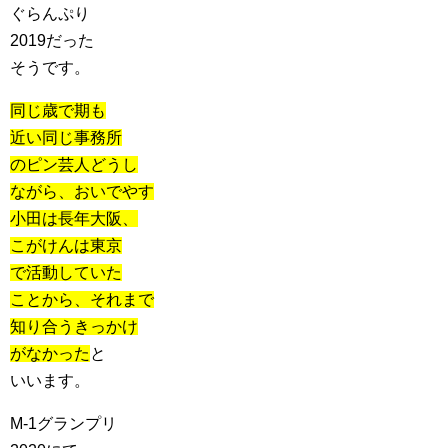
ぐらんぷり
2019だった
そうです。
同じ歳で期も
近い同じ事務所
のピン芸人どうし
ながら、おいでやす
小田は長年大阪、
こがけんは東京
で活動していた
ことから、それまで
知り合うきっかけ
がなかった
と
いいます。
M-1グランプリ