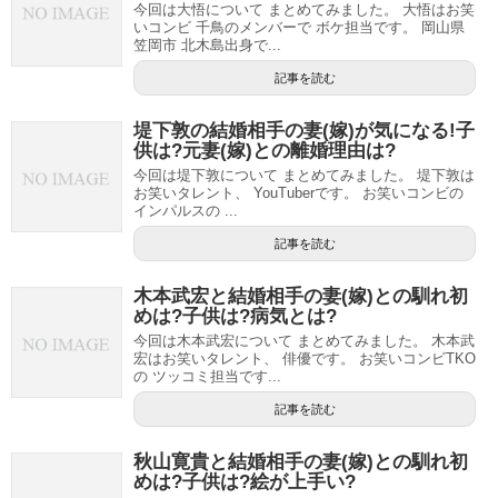
今回は大悟について まとめてみました。 大悟はお笑
いコンビ 千鳥のメンバーで ボケ担当です。 岡山県
笠岡市 北木島出身で...
記事を読む
堤下敦の結婚相手の妻(嫁)が気になる!子
供は?元妻(嫁)との離婚理由は?
今回は堤下敦について まとめてみました。 堤下敦は
お笑いタレント、 YouTuberです。 お笑いコンビの
インパルスの ...
記事を読む
木本武宏と結婚相手の妻(嫁)との馴れ初
めは?子供は?病気とは?
今回は木本武宏について まとめてみました。 木本武
宏はお笑いタレント、 俳優です。 お笑いコンビTKO
の ツッコミ担当です...
記事を読む
秋山寛貴と結婚相手の妻(嫁)との馴れ初
めは?子供は?絵が上手い?