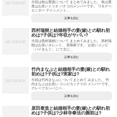
今回は秋山寛貴について まとめてみました。 秋山寛
貴はお笑いトリオ ハナコのメンバーです。 ワタナベ
エンター テインメント...
記事を読む
西村瑞樹と結婚相手の妻(嫁)との馴れ初
めは?子供は?年収がヤバい?
今回は西村瑞樹について まとめてみました。 西村瑞
樹はお笑いタレント、 冒険家です。 お笑いコンビ
「バイきんぐ」 にて主に...
記事を読む
竹内まなぶと結婚相手の妻(嫁)との馴れ
初めは?子供は?実家は?
今回は竹内まなぶに ついてまとめて みました。 竹
内まなぶはお笑い コンビカミナリの メンバーです。
グレープカンパニー...
記事を読む
原田泰造と結婚相手の妻(嫁)との馴れ初
めは?子供は?少林寺拳法の腕前は?