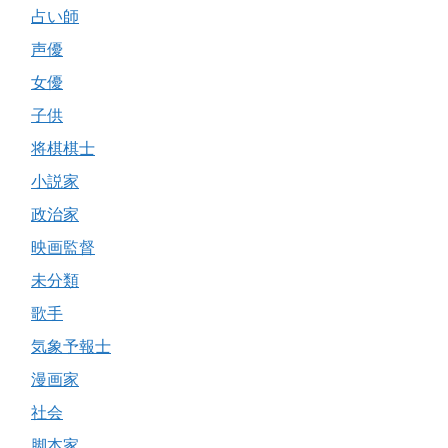
占い師
声優
女優
子供
将棋棋士
小説家
政治家
映画監督
未分類
歌手
気象予報士
漫画家
社会
脚本家