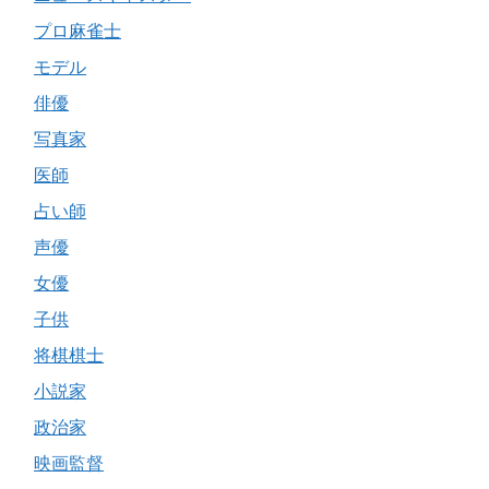
プロ麻雀士
モデル
俳優
写真家
医師
占い師
声優
女優
子供
将棋棋士
小説家
政治家
映画監督