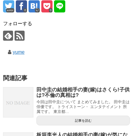
error
0
0
フォローする
yume
関連記事
田中圭の結婚相手の妻(嫁)はさくら!子供
は?不倫の真相は?
今回は田中圭について まとめてみました。 田中圭は
俳優です。 トライストーン・ エンタテイメント 所
属です。 東京都...
記事を読む
板垣李光人の結婚相手の妻(嫁)が気にな