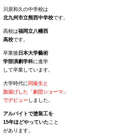
川原和久の中学校は
北九州市立熊西中学校
です。
高校は
福岡立八幡西
高校
です。
卒業後
日本大学藝術
学部演劇学科
に進学
して卒業しています。
大学時代に
同級生と
旗揚げした「劇団ショーマ」
でデビュー
しました。
アルバイトで塗装工を
15年ほどやっていた
こと
があります。