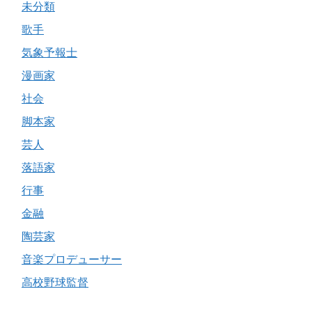
未分類
歌手
気象予報士
漫画家
社会
脚本家
芸人
落語家
行事
金融
陶芸家
音楽プロデューサー
高校野球監督