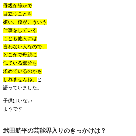
母親が静かで
目立つことを
嫌い、僕がこういう
仕事をしている
ことも他人には
言わない人なので、
どこかで母親に
似ている部分を
求めているのかも
しれませんね」
と
語っていました。
子供はいない
ようです。
武田航平の芸能界入りのきっかけは？