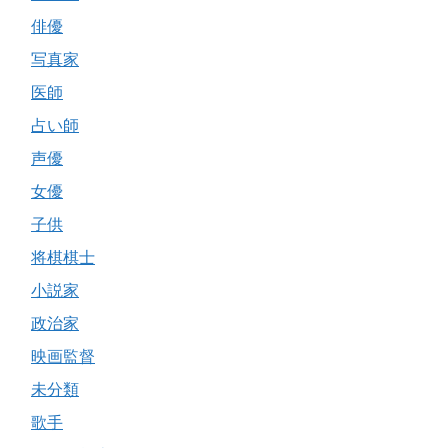
俳優
写真家
医師
占い師
声優
女優
子供
将棋棋士
小説家
政治家
映画監督
未分類
歌手