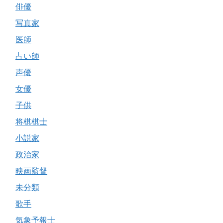
俳優
写真家
医師
占い師
声優
女優
子供
将棋棋士
小説家
政治家
映画監督
未分類
歌手
気象予報士