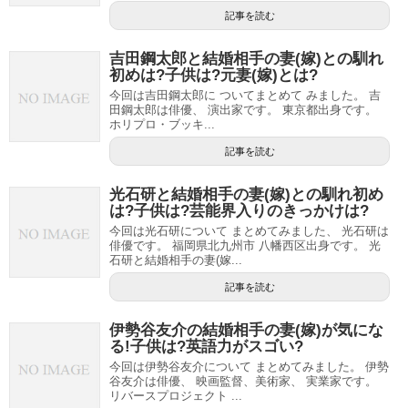
記事を読む
吉田鋼太郎と結婚相手の妻(嫁)との馴れ
初めは?子供は?元妻(嫁)とは?
今回は吉田鋼太郎に ついてまとめて みました。 吉
田鋼太郎は俳優、 演出家です。 東京都出身です。
ホリプロ・ブッキ...
記事を読む
光石研と結婚相手の妻(嫁)との馴れ初め
は?子供は?芸能界入りのきっかけは?
今回は光石研について まとめてみました、 光石研は
俳優です。 福岡県北九州市 八幡西区出身です。 光
石研と結婚相手の妻(嫁...
記事を読む
伊勢谷友介の結婚相手の妻(嫁)が気にな
る!子供は?英語力がスゴい?
今回は伊勢谷友介について まとめてみました。 伊勢
谷友介は俳優、 映画監督、美術家、 実業家です。
リバースプロジェクト ...