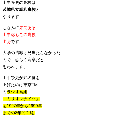
山中崇史の高校は
茨城県立総和高校
と
なります。
ちなみに
弟である
山中聡もこの高校
出身
です。
大学の情報は見当たらなかった
ので、恐らく高卒だと
思われます。
山中崇史が知名度を
上げたのは東京FM
の
ラジオ番組
「ミリオンナイツ」
を1997年から1999年
までの3年間DJを