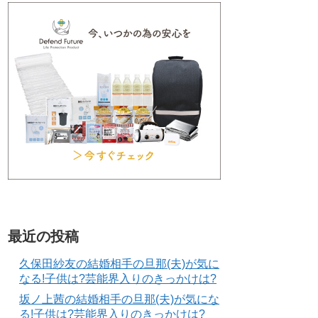
最近の投稿
久保田紗友の結婚相手の旦那(夫)が気に
なる!子供は?芸能界入りのきっかけは?
坂ノ上茜の結婚相手の旦那(夫)が気にな
る!子供は?芸能界入りのきっかけは?