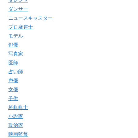
タレント
ダンサー
ニュースキャスター
プロ麻雀士
モデル
俳優
写真家
医師
占い師
声優
女優
子供
将棋棋士
小説家
政治家
映画監督