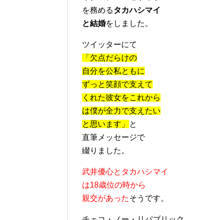
を務める
タカハシマイ
と結婚
をしました。
ツイッターにて
「欠点だらけの
自分を公私ともに
ずっと笑顔で支えて
くれた彼女をこれから
は僕が全力で支えたい
と思います」
と
直筆メッセージで
綴りました。
武井優心とタカハシマイ
は18歳位の時から
親交があった
そうです。
チェコ・ノー・リパブリック