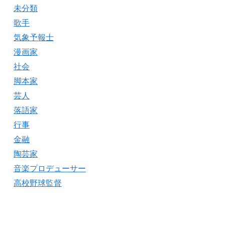
未分類
歌手
気象予報士
漫画家
社会
脚本家
芸人
落語家
行事
金融
陶芸家
音楽プロデューサー
高校野球監督