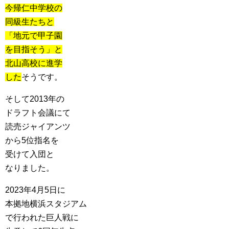
今帰仁中学校の
同級生たちと
「地元で甲子園
を目指そう」と
北山高校に進学
した
そうです。
そして2013年の
ドラフト会議にて
読売ジャイアンツ
から5位指名を
受けて入団と
なりました。
2023年4月5日に
本拠地横浜スタジアム
で行われた巨人戦に