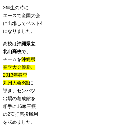
3年生の時に
エースで全国大会
に出場してベスト4
になりました。
高校は
沖縄県立
北山高校
で、
チームを
沖縄県
春季大会優勝、
2013年春季
九州大会8強
に
導き、センバツ
出場の創成館を
相手に16奪三振
の2安打完投勝利
を収めました。