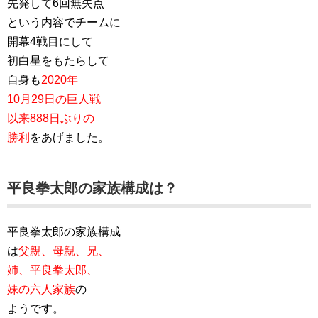
先発して6回無失点
という内容でチームに
開幕4戦目にして
初白星をもたらして
自身も
2020年
10月29日の巨人戦
以来888日ぶりの
勝利
をあげました。
平良拳太郎の家族構成は？
平良拳太郎の家族構成
は
父親、母親、兄、
姉、平良拳太郎、
妹の六人家族
の
ようです。