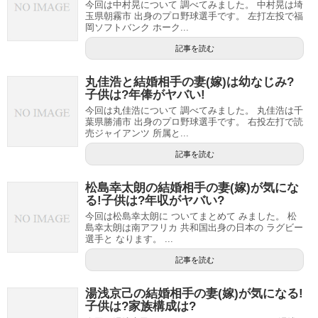
今回は中村晃について 調べてみました。 中村晃は埼
玉県朝霧市 出身のプロ野球選手です。 左打左投で福
岡ソフトバンク ホーク...
記事を読む
丸佳浩と結婚相手の妻(嫁)は幼なじみ?
子供は?年俸がヤバい!
今回は丸佳浩について 調べてみました。 丸佳浩は千
葉県勝浦市 出身のプロ野球選手です。 右投左打で読
売ジャイアンツ 所属と...
記事を読む
松島幸太朗の結婚相手の妻(嫁)が気にな
る!子供は?年収がヤバい?
今回は松島幸太朗に ついてまとめて みました。 松
島幸太朗は南アフリカ 共和国出身の日本の ラグビー
選手と なります。 ...
記事を読む
湯浅京己の結婚相手の妻(嫁)が気になる!
子供は?家族構成は?