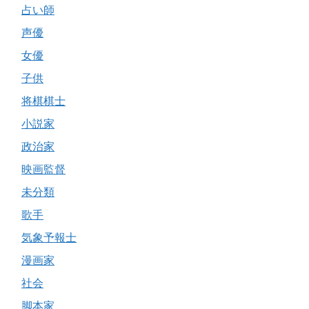
占い師
声優
女優
子供
将棋棋士
小説家
政治家
映画監督
未分類
歌手
気象予報士
漫画家
社会
脚本家