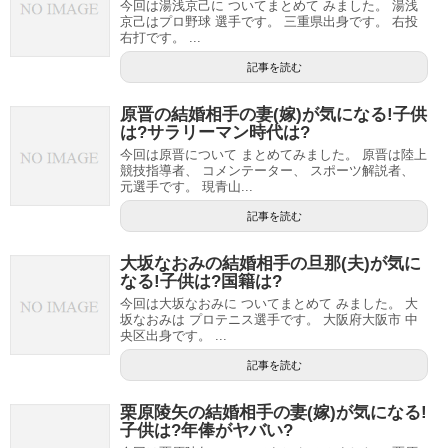
今回は湯浅京己に ついてまとめて みました。 湯浅
京己はプロ野球 選手です。 三重県出身です。 右投
右打です。 ...
記事を読む
原晋の結婚相手の妻(嫁)が気になる!子供
は?サラリーマン時代は?
今回は原晋について まとめてみました。 原晋は陸上
競技指導者、 コメンテーター、 スポーツ解説者、
元選手です。 現青山...
記事を読む
大坂なおみの結婚相手の旦那(夫)が気に
なる!子供は?国籍は?
今回は大坂なおみに ついてまとめて みました。 大
坂なおみは プロテニス選手です。 大阪府大阪市 中
央区出身です。 ...
記事を読む
栗原陵矢の結婚相手の妻(嫁)が気になる!
子供は?年俸がヤバい?