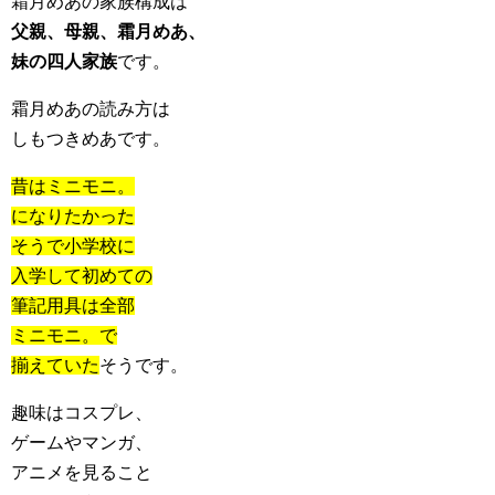
霜月めあの家族構成は
父親、母親、霜月めあ、
妹の四人家族
です。
霜月めあの読み方は
しもつきめあです。
昔はミニモニ。
になりたかった
そうで小学校に
入学して初めての
筆記用具は全部
ミニモニ。で
揃えていた
そうです。
趣味はコスプレ、
ゲームやマンガ、
アニメを見ること