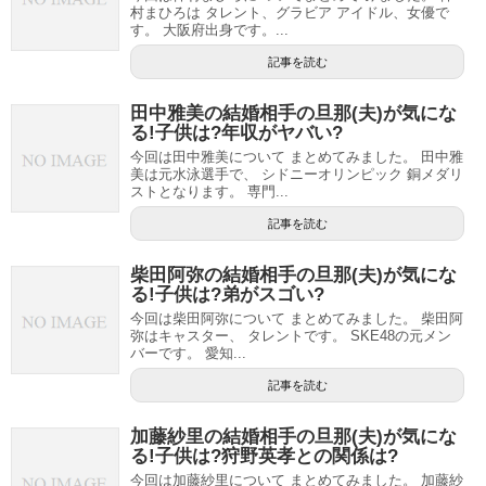
村まひろは タレント、グラビア アイドル、女優で
す。 大阪府出身です。...
記事を読む
田中雅美の結婚相手の旦那(夫)が気にな
る!子供は?年収がヤバい?
今回は田中雅美について まとめてみました。 田中雅
美は元水泳選手で、 シドニーオリンピック 銅メダリ
ストとなります。 専門...
記事を読む
柴田阿弥の結婚相手の旦那(夫)が気にな
る!子供は?弟がスゴい?
今回は柴田阿弥について まとめてみました。 柴田阿
弥はキャスター、 タレントです。 SKE48の元メン
バーです。 愛知...
記事を読む
加藤紗里の結婚相手の旦那(夫)が気にな
る!子供は?狩野英孝との関係は?
今回は加藤紗里について まとめてみました。 加藤紗