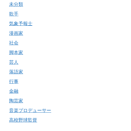
未分類
歌手
気象予報士
漫画家
社会
脚本家
芸人
落語家
行事
金融
陶芸家
音楽プロデューサー
高校野球監督