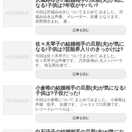
沢城みゆきの結婚相手の旦那(夫)が気に
なる!子供は?年収がヤバい?
今回は沢城みゆきに ついてまとめて みました。 沢
城みゆきは声優、 ナレーター、女優 となります。
長野県生まれ、 東...
記事を読む
佐々木琴子の結婚相手の旦那(夫)が気に
なる!子供は?芸能界入りのきっかけは?
今回は佐々木琴子に ついてまとめて みました。
佐々木琴子は声優です。 乃木坂46の 元メンバーで
す。 埼玉県出身で...
記事を読む
小倉唯の結婚相手の旦那(夫)が気になる!
子供は?子役だった!
今回は小倉唯について まとめてみました。 小倉唯は
声優、歌手、 女優です。 ジャストプロ所属です。
レコードレーベルは...
記事を読む
白石涼子の結婚相手の旦那(夫)が気にな