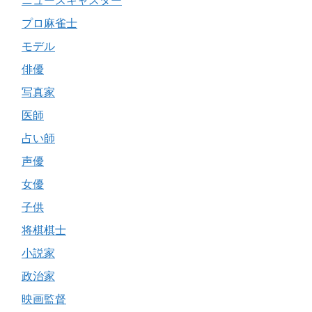
ニュースキャスター
プロ麻雀士
モデル
俳優
写真家
医師
占い師
声優
女優
子供
将棋棋士
小説家
政治家
映画監督