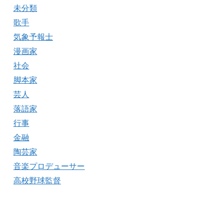
未分類
歌手
気象予報士
漫画家
社会
脚本家
芸人
落語家
行事
金融
陶芸家
音楽プロデューサー
高校野球監督