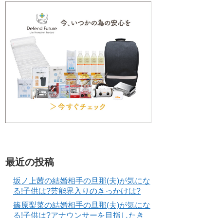
最近の投稿
坂ノ上茜の結婚相手の旦那(夫)が気にな
る!子供は?芸能界入りのきっかけは?
篠原梨菜の結婚相手の旦那(夫)が気にな
る!子供は?アナウンサーを目指したき