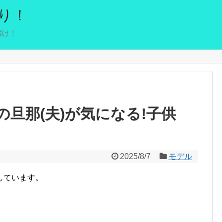
り！
届け！
旦那(夫)が気になる!子供
2025/8/7
モデル
しています。