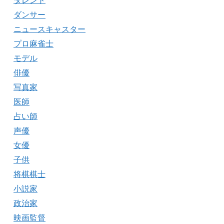
タレント
ダンサー
ニュースキャスター
プロ麻雀士
モデル
俳優
写真家
医師
占い師
声優
女優
子供
将棋棋士
小説家
政治家
映画監督