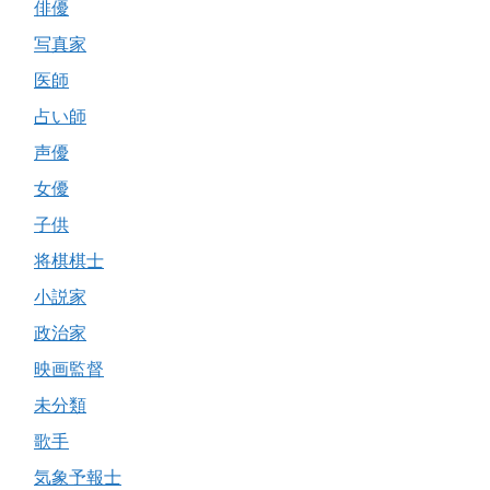
俳優
写真家
医師
占い師
声優
女優
子供
将棋棋士
小説家
政治家
映画監督
未分類
歌手
気象予報士