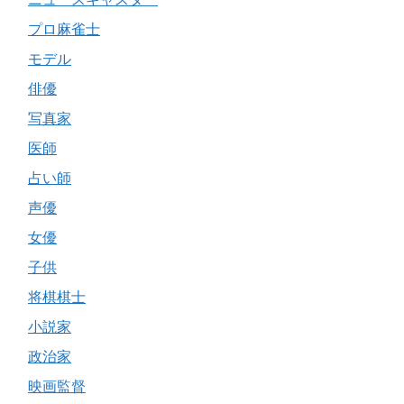
プロ麻雀士
モデル
俳優
写真家
医師
占い師
声優
女優
子供
将棋棋士
小説家
政治家
映画監督