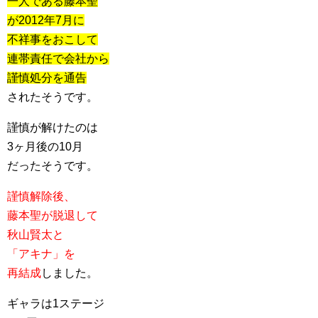
一人である藤本聖
が2012年7月に
不祥事をおこして
連帯責任で会社から
謹慎処分を通告
されたそうです。
謹慎が解けたのは
3ヶ月後の10月
だったそうです。
謹慎解除後、
藤本聖が脱退して
秋山賢太と
「アキナ」を
再結成
しました。
ギャラは1ステージ