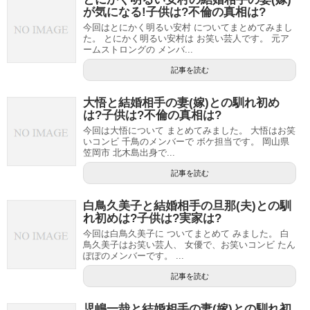
が気になる!子供は?不倫の真相は?
今回はとにかく明るい安村 についてまとめてみまし
た。 とにかく明るい安村は お笑い芸人です。 元ア
ームストロングの メンバ...
記事を読む
大悟と結婚相手の妻(嫁)との馴れ初め
は?子供は?不倫の真相は?
今回は大悟について まとめてみました。 大悟はお笑
いコンビ 千鳥のメンバーで ボケ担当です。 岡山県
笠岡市 北木島出身で...
記事を読む
白鳥久美子と結婚相手の旦那(夫)との馴
れ初めは?子供は?実家は?
今回は白鳥久美子に ついてまとめて みました。 白
鳥久美子はお笑い芸人、 女優で、お笑いコンビ たん
ぽぽのメンバーです。 ...
記事を読む
児嶋一哉と結婚相手の妻(嫁)との馴れ初