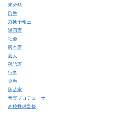
未分類
歌手
気象予報士
漫画家
社会
脚本家
芸人
落語家
行事
金融
陶芸家
音楽プロデューサー
高校野球監督