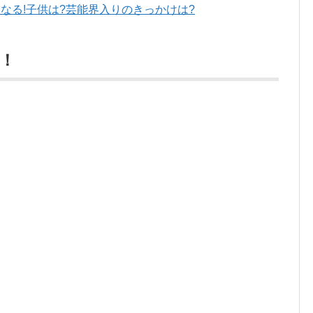
なる!子供は?芸能界入りのきっかけは?
！