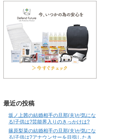
最近の投稿
坂ノ上茜の結婚相手の旦那(夫)が気にな
る!子供は?芸能界入りのきっかけは?
篠原梨菜の結婚相手の旦那(夫)が気にな
る!子供は?アナウンサーを目指したき