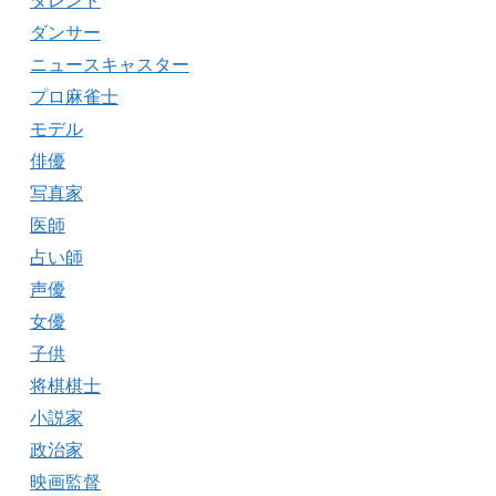
タレント
ダンサー
ニュースキャスター
プロ麻雀士
モデル
俳優
写真家
医師
占い師
声優
女優
子供
将棋棋士
小説家
政治家
映画監督