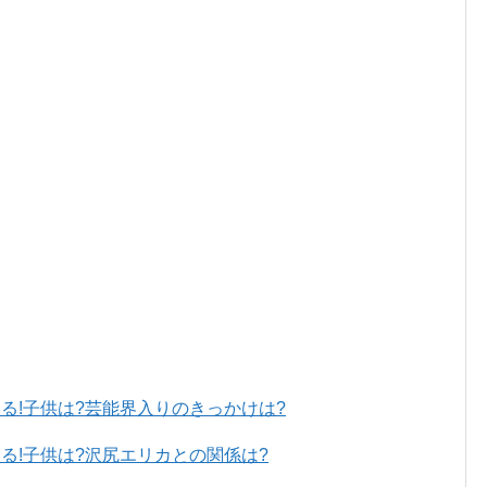
る!子供は?芸能界入りのきっかけは?
る!子供は?沢尻エリカとの関係は?