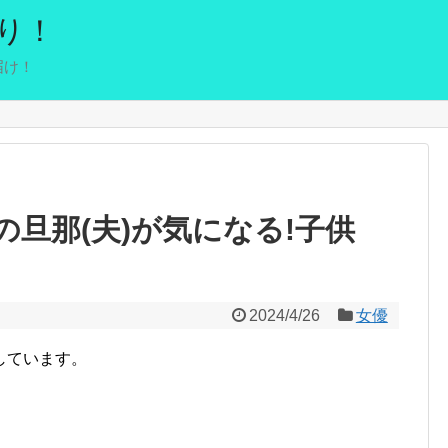
り！
届け！
旦那(夫)が気になる!子供
2024/4/26
女優
しています。