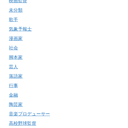
映画監督
未分類
歌手
気象予報士
漫画家
社会
脚本家
芸人
落語家
行事
金融
陶芸家
音楽プロデューサー
高校野球監督