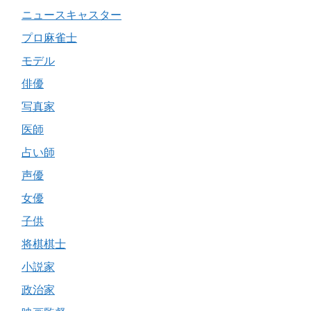
ニュースキャスター
プロ麻雀士
モデル
俳優
写真家
医師
占い師
声優
女優
子供
将棋棋士
小説家
政治家