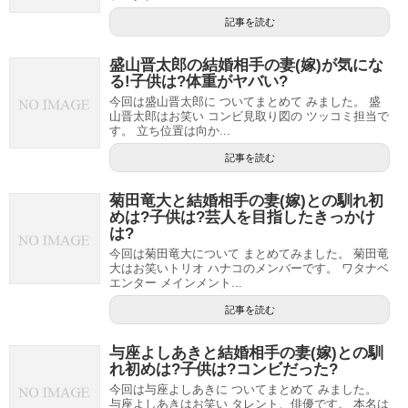
記事を読む
盛山晋太郎の結婚相手の妻(嫁)が気にな
る!子供は?体重がヤバい?
今回は盛山晋太郎に ついてまとめて みました。 盛
山晋太郎はお笑い コンビ見取り図の ツッコミ担当で
す。 立ち位置は向か...
記事を読む
菊田竜大と結婚相手の妻(嫁)との馴れ初
めは?子供は?芸人を目指したきっかけ
は?
今回は菊田竜大について まとめてみました。 菊田竜
大はお笑いトリオ ハナコのメンバーです。 ワタナベ
エンター メインメント...
記事を読む
与座よしあきと結婚相手の妻(嫁)との馴
れ初めは?子供は?コンビだった?
今回は与座よしあきに ついてまとめて みました。
与座よしあきはお笑い タレント、俳優です。 本名は