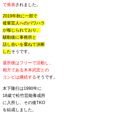
で発表
されました。
2019年秋に一部で
後輩芸人へのパワハラ
が報じられており、
騒動後に事務所と
話し合いを重ねて決断
した
そうです。
退所後はフリーで活動し、
相方である木本武宏との
コンビは継続する
そうです。
木下隆行は1990年に
18歳で松竹芸能養成所
に入所し、その後TKO
を結成しました。