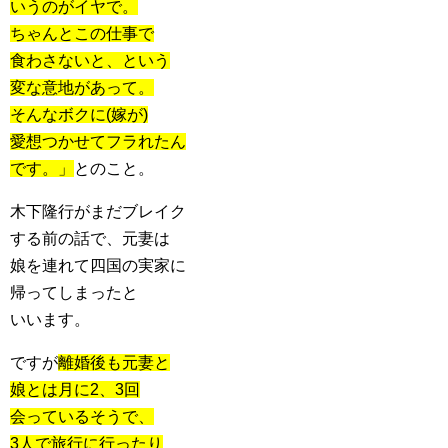
いうのがイヤで。
ちゃんとこの仕事で
食わさないと、という
変な意地があって。
そんなボクに(嫁が)
愛想つかせてフラれたん
です。」
とのこと。
木下隆行がまだブレイク
する前の話で、元妻は
娘を連れて四国の実家に
帰ってしまったと
いいます。
ですが
離婚後も元妻と
娘とは月に2、3回
会っているそうで、
3人で旅行に行ったり