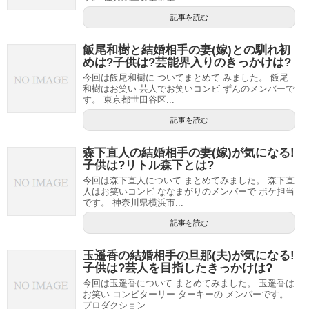
記事を読む
飯尾和樹と結婚相手の妻(嫁)との馴れ初
めは?子供は?芸能界入りのきっかけは?
今回は飯尾和樹に ついてまとめて みました。 飯尾
和樹はお笑い 芸人でお笑いコンビ ずんのメンバーで
す。 東京都世田谷区...
記事を読む
森下直人の結婚相手の妻(嫁)が気になる!
子供は?リトル森下とは?
今回は森下直人について まとめてみました。 森下直
人はお笑いコンビ ななまがりのメンバーで ボケ担当
です。 神奈川県横浜市...
記事を読む
玉遥香の結婚相手の旦那(夫)が気になる!
子供は?芸人を目指したきっかけは?
今回は玉遥香について まとめてみました。 玉遥香は
お笑い コンビターリー ターキーの メンバーです。
プロダクション ...