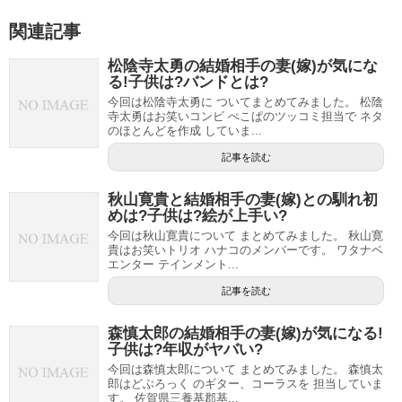
関連記事
松陰寺太勇の結婚相手の妻(嫁)が気にな
る!子供は?バンドとは?
今回は松陰寺太勇に ついてまとめてみました。 松陰
寺太勇はお笑いコンビ ぺこぱのツッコミ担当で ネタ
のほとんどを作成 していま...
記事を読む
秋山寛貴と結婚相手の妻(嫁)との馴れ初
めは?子供は?絵が上手い?
今回は秋山寛貴について まとめてみました。 秋山寛
貴はお笑いトリオ ハナコのメンバーです。 ワタナベ
エンター テインメント...
記事を読む
森慎太郎の結婚相手の妻(嫁)が気になる!
子供は?年収がヤバい?
今回は森慎太郎について まとめてみました。 森慎太
郎はどぶろっく のギター、コーラスを 担当していま
す。 佐賀県三養基郡基...