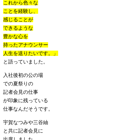
これから色々な
ことを経験し、
感じることが
できるような
豊かな心を
持ったアナウンサー
人生を送りたいです。」
と語っていました。
入社後初の公の場
での夏祭りの
記者会見の仕事
が印象に残っている
仕事なんだそうです。
宇賀なつみや三谷紬
と共に記者会見に
出席しました。