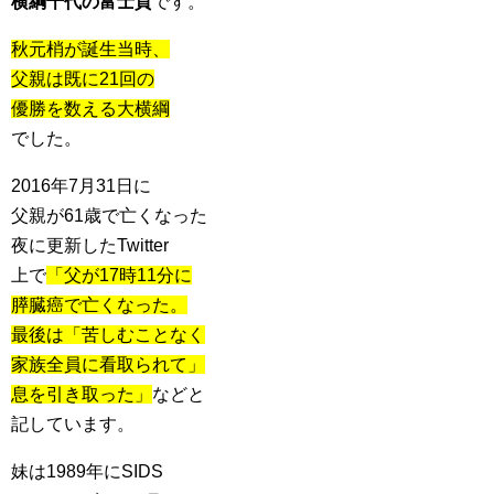
横綱千代の富士貢
です。
秋元梢が誕生当時、
父親は既に21回の
優勝を数える大横綱
でした。
2016年7月31日に
父親が61歳で亡くなった
夜に更新したTwitter
上で
「父が17時11分に
膵臓癌で亡くなった。
最後は「苦しむことなく
家族全員に看取られて」
息を引き取った」
などと
記しています。
妹は1989年にSIDS