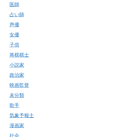
医師
占い師
声優
女優
子供
将棋棋士
小説家
政治家
映画監督
未分類
歌手
気象予報士
漫画家
社会