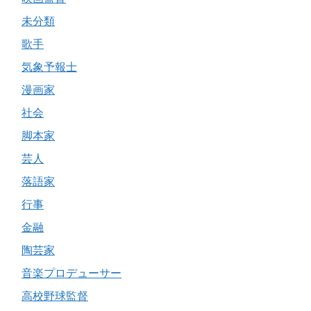
未分類
歌手
気象予報士
漫画家
社会
脚本家
芸人
落語家
行事
金融
陶芸家
音楽プロデューサー
高校野球監督