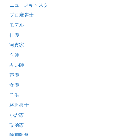
ニュースキャスター
プロ麻雀士
モデル
俳優
写真家
医師
占い師
声優
女優
子供
将棋棋士
小説家
政治家
映画監督