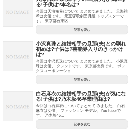
る!子供は?本名は?
今回は天海祐希について まとめてみました。 天海祐
希は女優です。 元宝塚歌劇団月組 トップスターで
す。 東京都台東区 ...
記事を読む
小沢真珠と結婚相手の旦那(夫)との馴れ
初めは?子供は?芸能界入りのきっかけ
は?
今回は小沢真珠について まとめてみました。 小沢真
珠は女優、 タレントです。 東京都出身です。 ボッ
クスコーポレーショ...
記事を読む
白石麻衣の結婚相手の旦那(夫)が気にな
る!子供は?乃木坂46卒業理由は?
今回は白石麻衣に ついてまとめて みました。 白石
麻衣は女優、 ファッション モデル、YouTuberで
す。 乃木坂46...
記事を読む