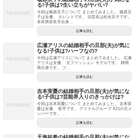
る!子供は?生い立ちがヤバい?
今回は楊原京子について まとめてみました。 楊原京
子は女優、 タレントです。 旧芸名は松永京子です。
奈良県奈良市出身...
記事を読む
広瀬アリスの結婚相手の旦那(夫)が気に
なる!子供は?ハーフなの?
今回は広瀬アリスについて まとめてみました。 広瀬
アリスは女優、 元ファッション モデルです。 静岡
県出身です。 フ...
記事を読む
吉本実憂の結婚相手の旦那(夫)が気にな
る!子供は?芸能界入りのきっかけは?
今回は吉本実憂について まとめてみました。 吉本実
憂は女優、 歌手です。 アイドルグループ X21の元メ
ンバーです。 ...
記事を読む
天海祐希の結婚相手の旦那(夫)が気にな